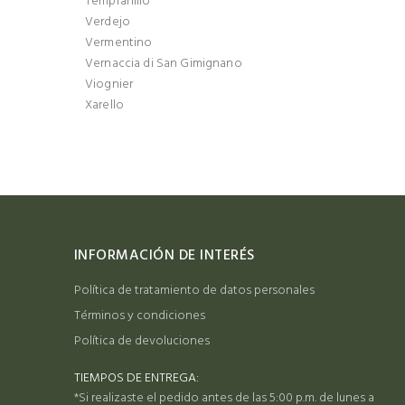
Tempranillo
Verdejo
Vermentino
Vernaccia di San Gimignano
Viognier
Xarello
INFORMACIÓN DE INTERÉS
Política de tratamiento de datos personales
Términos y condiciones
Política de devoluciones
TIEMPOS DE ENTREGA:
*Si realizaste el pedido antes de las 5:00 p.m. de lunes a