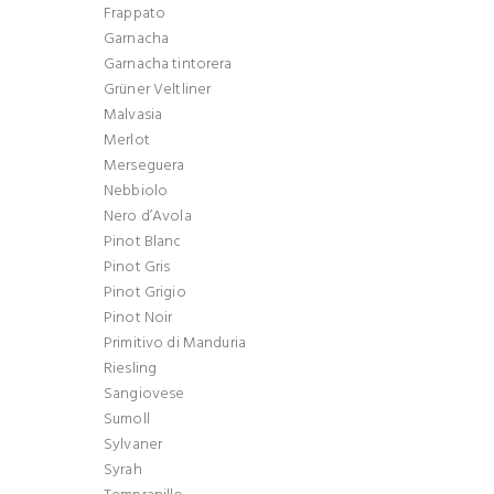
Frappato
Garnacha
Garnacha tintorera
Grüner Veltliner
Malvasia
Merlot
Merseguera
Nebbiolo
Nero d’Avola
Pinot Blanc
Pinot Gris
Pinot Grigio
Pinot Noir
Primitivo di Manduria
Riesling
Sangiovese
Sumoll
Sylvaner
Syrah