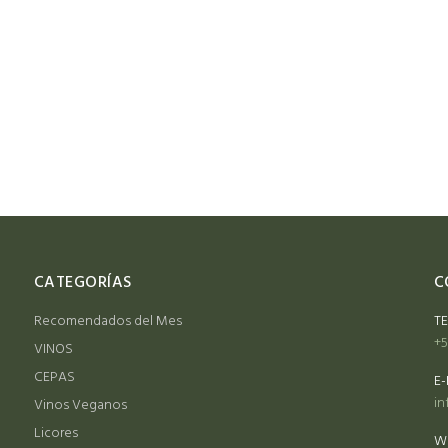
CATEGORÍAS
C
Recomendados del Mes
T
+5
VINOS
CEPAS
E-
in
Vinos Veganos
Licores
W