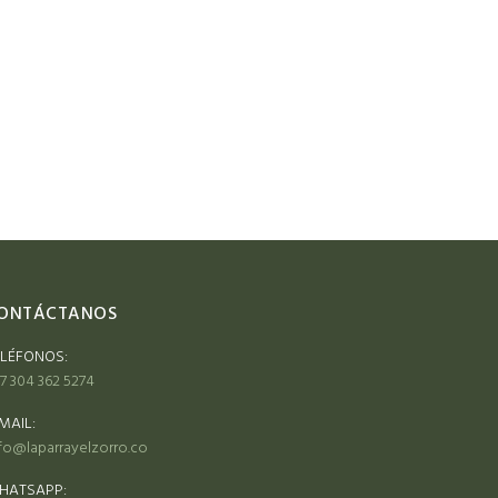
ONTÁCTANOS
ELÉFONOS:
7 304 362 5274
MAIL:
fo@laparrayelzorro.co
HATSAPP: